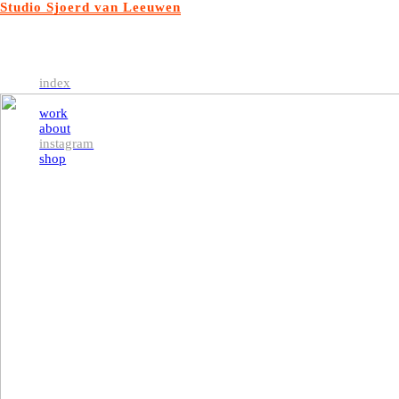
Studio Sjoerd van Leeuwen
index
work
about
instagram
shop